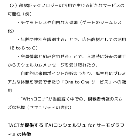
（2）顔認証テクノロジーの活用で生じる新たなサービスの
可能性（例）
・チケットレスや自由な入退場（ゲートのシームレス
化）
・年齢や性別を識別することで、広告商材としての活用
（B to B to C）
・会員情報と組み合わせることで、入場時に好みの選手
からのウェルカムメッセージを受け取れたり、
自動的に来場ポイントが貯まったり、誕生月にプレミ
アムな体験を享受できたり「One to One サービス」への転
用
・”Withコロナ”が当面続く中での、観戦者情報のスムー
ズな把握（セキュリティの強化）
TACTが提供する『AIコンシェルジュ for サーモグラフ
ィ』の特徴