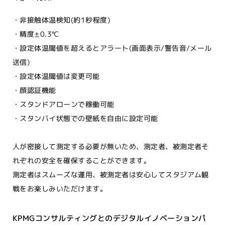
・非接触体温検知(約1秒程度)
・精度±0.3℃
・設定体温閾値を超えるとアラート(画面表示/警告音/メール
送信)
・設定体温閾値は変更可能
・顔認証機能
・スタンドアローンで稼働可能
・スタンバイ状態での壁紙を自由に設定可能
人が密接して測定する必要が無いため、測定者、被測定者そ
れぞれの安全を確保することができます。
測定者はスムーズな運用、被測定者は安心してスタジアム観
戦をお楽しみいただけます。
KPMGコンサルティングとのデジタルイノベーションパ